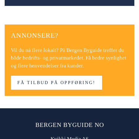
ANNONSERE?
Vil du nå flere lokalt? På Bergen Byguide treffer du
både bedrifts- og privatmarkedet. Få bedre synlighet
og flere henvendelser fra kunder.
FÅ TILBUD PÅ OPPFØRING!
BERGEN BYGUIDE NO
Kvikki Media AS