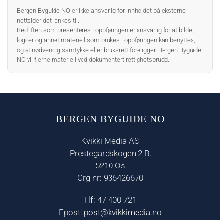
Bergen Byguide NO er ikke ansvarlig for innholdet på eksterne
nettsider det lenkes til.
Bedriften som presenteres i oppføringen er ansvarlig for at bilder,
logoer og annet materiell som brukes i oppføringen kan benyttes,
og at nødvendig samtykke eller bruksrett foreligger. Bergen Byguide
NO vil fjerne materiell ved dokumentert rettighetsbrudd.
BERGEN BYGUIDE NO
Kvikki Media AS
Prestegardskogen 2 B,
5210 Os
Org nr: 936426670
Tlf: 47 400 721
Epost:
post@kvikkimedia.no